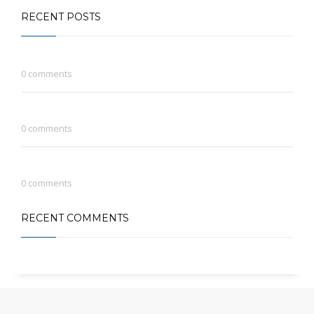
RECENT POSTS
Hello world!
0 comments
Continually engage distributed infrastructures
0 comments
Seamlessly initiate distinctive niches without
0 comments
RECENT COMMENTS