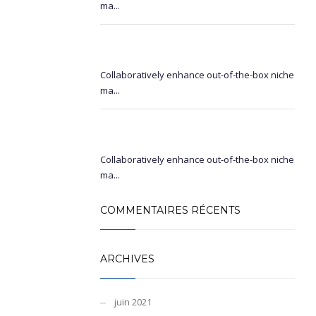
ma...
Distinctively promote real-time
strategic theme areas
Collaboratively enhance out-of-the-box niche
ma...
Quickly myocardinate enterprise-
wide
Collaboratively enhance out-of-the-box niche
ma...
COMMENTAIRES RÉCENTS
ARCHIVES
juin 2021