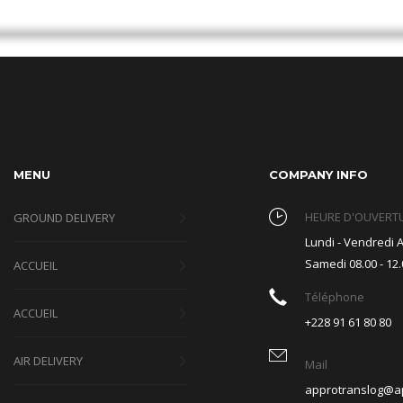
MENU
COMPANY INFO
HEURE D'OUVERT
GROUND DELIVERY
Lundi - Vendredi A
Samedi 08.00 - 12.
ACCUEIL
Téléphone
ACCUEIL
+228 91 61 80 80
AIR DELIVERY
Mail
approtranslog@a