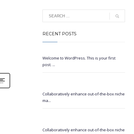
0
RECENT POSTS
Hello world!
Welcome to WordPress. This is your first
post. ...
Continually engage distributed
infrastructures
Collaboratively enhance out-of-the-box niche
ma...
Seamlessly initiate distinctive niches
without
Collaboratively enhance out-of-the-box niche